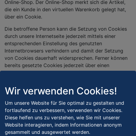
Online-Shop. Der Online-Shop merkt sich die Artikel,
die ein Kunde in den virtuellen Warenkorb gelegt hat,
über ein Cookie.
Die betroffene Person kann die Setzung von Cookies
durch unsere Internetseite jederzeit mittels einer
entsprechenden Einstellung des genutzten
Internetbrowsers verhindern und damit der Setzung
von Cookies dauerhaft widersprechen. Ferner können
bereits gesetzte Cookies jederzeit über einen
Internetbrowser oder andere Softwareprogramme
gelöscht werden. Dies ist in allen gängigen
Internetbrowsern möglich. Deaktiviert die betroffene
Wir verwenden Cookies!
Person die Setzung von Cookies in dem genutzten
Internetbrowser, sind unter Umständen nicht alle
Um unsere Website für Sie optimal zu gestalten und
Funktionen unserer Internetseite vollumfänglich
fortlaufend zu verbessern, verwenden wir Cookies.
nutzbar.
Diese helfen uns zu verstehen, wie Sie mit unserer
Website interagieren, indem Informationen anonym
gesammelt und ausgewertet werden.