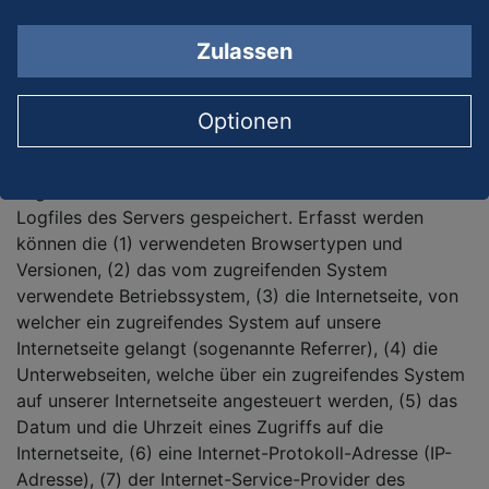
5. Erfassung von allgemeinen Daten und
Informationen
Zulassen
Die Internetseite der FRTG Group erfasst mit jedem
Aufruf der Internetseite durch eine betroffene Person
Optionen
oder ein automatisiertes System eine Reihe von
allgemeinen Daten und Informationen. Diese
allgemeinen Daten und Informationen werden in den
Logfiles des Servers gespeichert. Erfasst werden
können die (1) verwendeten Browsertypen und
Versionen, (2) das vom zugreifenden System
verwendete Betriebssystem, (3) die Internetseite, von
welcher ein zugreifendes System auf unsere
Internetseite gelangt (sogenannte Referrer), (4) die
Unterwebseiten, welche über ein zugreifendes System
auf unserer Internetseite angesteuert werden, (5) das
Datum und die Uhrzeit eines Zugriffs auf die
Internetseite, (6) eine Internet-Protokoll-Adresse (IP-
Adresse), (7) der Internet-Service-Provider des